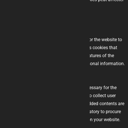
votre expérience de navigation.
Necessary
Necessary
Toujours activé
Necessary cookies are absolutely essential for the website to
function properly. This category only includes cookies that
ensures basic functionalities and security features of the
website. These cookies do not store any personal information.
Non-necessary
Non-necessary
Any cookies that may not be particularly necessary for the
website to function and is used specifically to collect user
personal data via analytics, ads, other embedded contents are
termed as non-necessary cookies. It is mandatory to procure
user consent prior to running these cookies on your website.
Enregistrer & appliquer