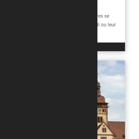
DEVIENNENT UN CASSE-TÊTE
À Haguenau, beaucoup de propriétaires se
retrouvent à hésiter devant leur portail ou leur
jardin, confrontés à un...
LIRE L'ARTICLE