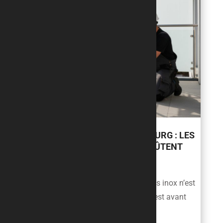
GARDE-CORPS INOX À WEINBOURG : LES
ERREURS FRÉQUENTES QUI COÛTENT
CHER
À weinbourg, la pose d’un garde-corps inox n’est
pas qu’une question d’esthétique : c’est avant
tout une affaire de...