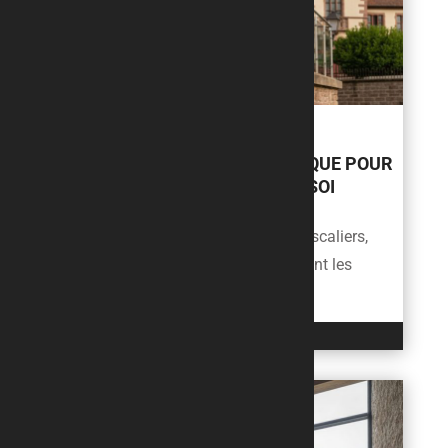
GARDE-CORPS SÉCURITÉ À
BOUXWILLER : LE GUIDE PRATIQUE POUR
PRÉVENIR LES RISQUES CHEZ SOI
À Bouxwiller, la sécurité autour des escaliers,
balcons ou terrasses préoccupe autant les
particuliers que les...
LIRE L'ARTICLE