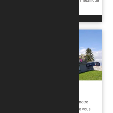
d’entreprises s’intéressent à l’escalier métallique
design pour...
LIRE L'ARTICLE
NOUVEAU SITE INTERNET
Bienvenue à tous les internautes sur notre
nouveau site web. Nous espérons que vous