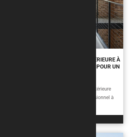
PASSERELLE MÉTALLIQUE INTÉRIEURE À
SAVERNE : LE GUIDE PRATIQUE POUR UN
AMÉNAGEMENT SUR-MESURE
Installer une passerelle métallique intérieure
dans une maison ou un local professionnel à
Saverne, c’est bien plus...
LIRE L'ARTICLE