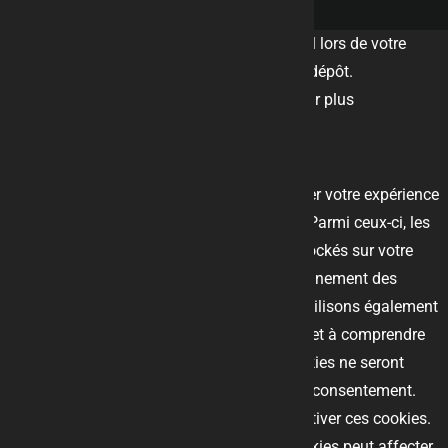
Ce site dépose des cookies sur votre terminal lors de votre
visite. Vous pouvez accepter ou refuser leur dépôt.
J'accepte
Gérer les cookies
Je refuse
En savoir plus
Fermer
Ce site Web utilise des cookies pour améliorer votre expérience
pendant que vous naviguez sur le site Web. Parmi ceux-ci, les
cookies classés comme nécessaires sont stockés sur votre
navigateur car ils sont essentiels au fonctionnement des
fonctionnalités de base du site Web. Nous utilisons également
des cookies tiers qui nous aident à analyser et à comprendre
comment vous utilisez ce site Web. Ces cookies ne seront
stockés dans votre navigateur qu'avec votre consentement.
Vous avez également la possibilité de désactiver ces cookies.
Mais la désactivation de certains de ces cookies peut affecter