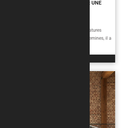
PERGOLA ALUMINIUM DESIGN : UNE
ÉVOLUTION REMARQUÉE À
SARREGUEMINES
Si le printemps 2024 a vu les températures
grimper plus tôt que prévu à Sarreguemines, il a
aussi confirmé une...
LIRE L'ARTICLE