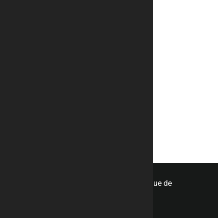
Contact
Nous contacter
Téléphone
06 87 20 20 06
Email
rb.metal.design@orange.fr
© tous droits réservés
plan du site
-
mentions légales
-
politique de
confidentialité