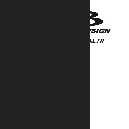
151B route d’Ingwiller
67340 Weinbourg
Nos prestations
Escaliers et terrasses
Garde-corps
Clôtures et portails