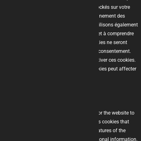
cookies classés comme nécessaires sont stockés sur votre
navigateur car ils sont essentiels au fonctionnement des
fonctionnalités de base du site Web. Nous utilisons également
des cookies tiers qui nous aident à analyser et à comprendre
comment vous utilisez ce site Web. Ces cookies ne seront
stockés dans votre navigateur qu'avec votre consentement.
Vous avez également la possibilité de désactiver ces cookies.
Mais la désactivation de certains de ces cookies peut affecter
votre expérience de navigation.
Necessary
Necessary
Toujours activé
Necessary cookies are absolutely essential for the website to
function properly. This category only includes cookies that
ensures basic functionalities and security features of the
website. These cookies do not store any personal information.