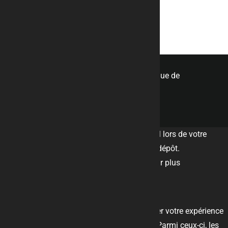
rb.metal.design@orange.fr
© tous droits réservés
plan du site
-
mentions légales
-
politique de
confidentialité
Ce site dépose des cookies sur votre terminal lors de votre
visite. Vous pouvez accepter ou refuser leur dépôt.
J'accepte
Gérer les cookies
Je refuse
En savoir plus
Fermer
Ce site Web utilise des cookies pour améliorer votre expérience
pendant que vous naviguez sur le site Web. Parmi ceux-ci, les